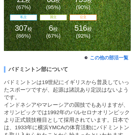
校
校
校
(67%)
(95%)
(90%)
私立
国立
公立
307
6
516
校
校
校
(86%)
(67%)
(92%)
この他の部活一覧
バドミントン部について
最近見た学校
学校閲覧履歴はありません
バドミントンは19世紀にイギリスから普及していっ
たスポーツですが、起源は諸説あり定説はないよう
です。
ブックマークした学校
インドネシアやマレーシアの国技でもありますが、
オリンピックでは1992年のバルセロナオリンピック
ブックマークした学校はありません
より正式競技種目として採用されています。日本で
は、1933年に横浜YMCAの体育活動にバドミントン