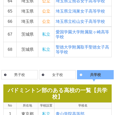
64
埼玉県
公立
埼玉県立熊谷女子高等学校
65
埼玉県
公立
埼玉県立鴻巣女子高等学校
66
埼玉県
公立
埼玉県立松山女子高等学校
愛国学園大学附属龍ヶ崎高等
67
茨城県
私立
学校
聖徳大学附属取手聖徳女子高
68
茨城県
私立
等学校
男子校
女子校
共学校
バドミントン部のある高校の一覧【共学
校】
No
所在地
学校設置
学校名
1
東京都
私立
青山学院高等部