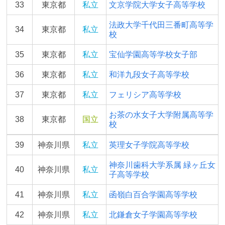
33
東京都
私立
文京学院大学女子高等学校
法政大学千代田三番町高等学
34
東京都
私立
校
35
東京都
私立
宝仙学園高等学校女子部
36
東京都
私立
和洋九段女子高等学校
37
東京都
私立
フェリシア高等学校
お茶の水女子大学附属高等学
38
東京都
国立
校
39
神奈川県
私立
英理女子学院高等学校
神奈川歯科大学系属 緑ヶ丘女
40
神奈川県
私立
子高等学校
41
神奈川県
私立
函嶺白百合学園高等学校
42
神奈川県
私立
北鎌倉女子学園高等学校