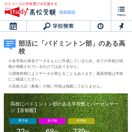
ひとり一人の学校選びを応援する
カレンダー
部活に「バドミントン部」のある高
校
※各学校の発表データをもとに作成しているため、全ての学校の情
報が掲載されているわけではありません。
※調査時期によりデータが異なることもあります。最新情報は学校
にご確認ください。
※高校入試（募集）の無い学校は掲載しておりません。
高校にバドミントン部のある学校数とパーセンテー
ジ【首都圏】
男子校
女子校
共学校
22
68
739