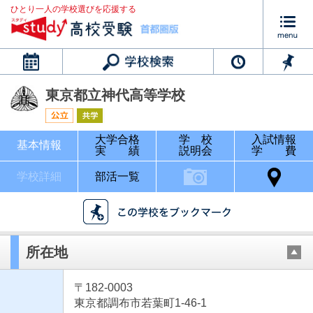
ひとり一人の学校選びを応援する
カレンダー
東京都立神代高等学校
大学合格
学 校
入試情報
基本情報
実 績
説明会
学 費
学校詳細
部活一覧
所在地
〒182-0003
東京都調布市若葉町1-46-1