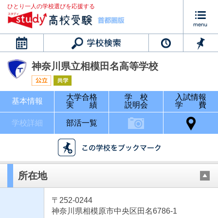
ひとり一人の学校選びを応援する
カレンダー
神奈川県立相模田名高等学校
大学合格
学 校
入試情報
基本情報
実 績
説明会
学 費
学校詳細
部活一覧
所在地
〒252-0244
神奈川県相模原市中央区田名6786-1