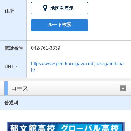
住所
ルート検索
電話番号
042-761-3339
https://www.pen-kanagawa.ed.jp/sagamitana-
URL：
最近見た学校
h/
神奈川県立相模田名高等学校
コース
ブックマークした学校
普通科
ブックマークした学校はありません