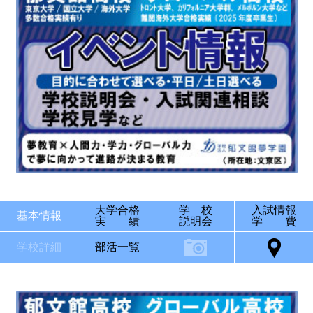
大学合格
学 校
入試情報
基本情報
実 績
説明会
学 費
学校詳細
部活一覧