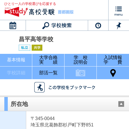
ひとり一人の学校選びを応援する
カレンダー
昌平高等学校
大学合格
学 校
入試情報
基本情報
実 績
説明会
学 費
学校詳細
部活一覧
所在地
〒345-0044
埼玉県北葛飾郡杉戸町下野851