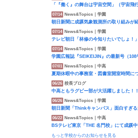
「『働く』の舞台は宇宙空間」（宇宙飛
News&Topics｜学園
07/14
朝日新聞に成蹊気象観測所の取り組みが
News&Topics｜学園
07/14
テレビ朝日「林修の今知りたいでしょ！
News&Topics｜学園
07/14
学園広報誌『SEIKEIJIN』の最新号（1
News&Topics｜中高
07/01
夏期休暇中の事務室・図書室開室時間に
校長ブログ
06/26
中高ともラグビー部が大活躍しました！
News&Topics｜学園
06/26
朝日新聞「Thinkキャンパス」面白す
News&Topics｜中高
06/22
BSテレビ東京「THE 名門校」にて成蹊
もっと学校からのお知らせを見る