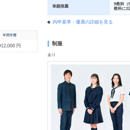
。
9教科（
単願推薦
教科に2
内申基準・優遇の詳細を見る
年間学費
制服
912,000 円
あり