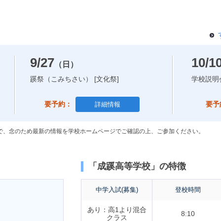
9/27
10/1
（日）
蹊祭（こみちさい） [文化祭]
学校説明
要予約：
要予
詳細情報
で、念のため最新の情報を学校ホームページでご確認の上、ご参加ください。
「成蹊高等学校」の特徴
中学入試(募集)
登校時間
あり：高1より混合
8:10
クラス