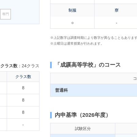
制服
寮
○
-
※上記数字は調査時期により数字が異なることもありま
※土曜日は通常授業が行われます。
「成蹊高等学校」のコース
クラス数
：24クラス
クラス数
コ
8
普通科
8
8
内申基準（2026年度）
-
試験区分