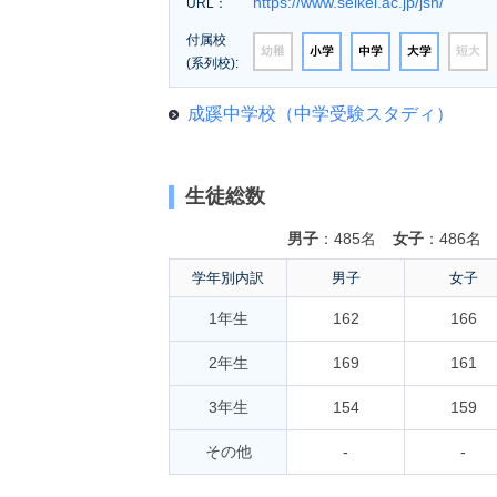
https://www.seikei.ac.jp/jsh/
URL：
付属校
(系列校):
成蹊中学校（中学受験スタディ）
生徒総数
男子
：485名
女子
：486名
学年別内訳
男子
女子
1年生
162
166
2年生
169
161
3年生
154
159
その他
-
-