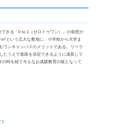
る「0 to 1（ゼロトゥワン）」の発想が
万m²という広大な敷地に、小学校から大学ま
もワンキャンパスのメリットである。リベラ
したうえで進路を決定できるように成長して
年の時を経て今もなお成蹊教育の核となって
賞！