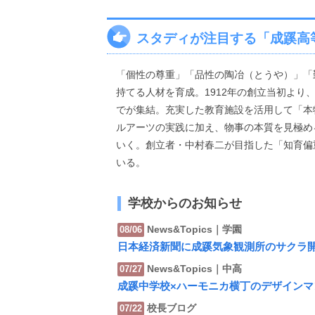
スタディが注目する「成蹊高
「個性の尊重」「品性の陶冶（とうや）」「勤
持てる人材を育成。1912年の創立当初より
でが集結。充実した教育施設を活用して「本
ルアーツの実践に加え、物事の本質を見極め
いく。創立者・中村春二が目指した「知育偏
いる。
学校からのお知らせ
News&Topics｜学園
08/06
日本経済新聞に成蹊気象観測所のサクラ
News&Topics｜中高
07/27
成蹊中学校×ハーモニカ横丁のデザインマ
校長ブログ
07/22