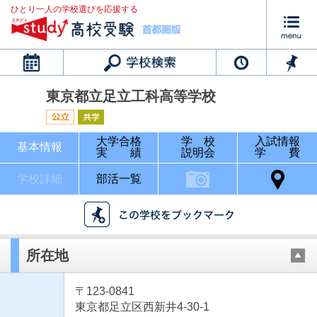
ひとり一人の学校選びを応援する
カレンダー
東京都立足立工科高等学校
大学合格
学 校
入試情報
基本情報
実 績
説明会
学 費
学校詳細
部活一覧
所在地
〒123-0841
東京都足立区西新井4-30-1