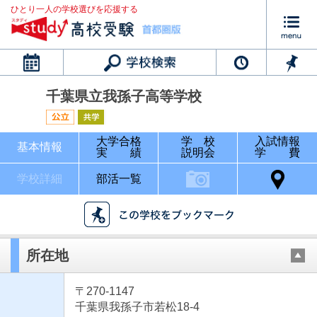
ひとり一人の学校選びを応援する
カレンダー
千葉県立我孫子高等学校
大学合格
学 校
入試情報
基本情報
実 績
説明会
学 費
学校詳細
部活一覧
所在地
〒270-1147
千葉県我孫子市若松18-4