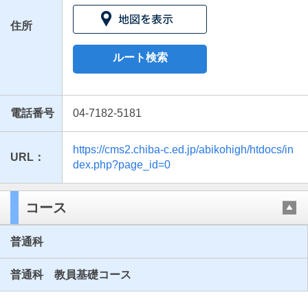
住所
ルート検索
電話番号
04-7182-5181
https://cms2.chiba-c.ed.jp/abikohigh/htdocs/in
URL：
最近見た学校
dex.php?page_id=0
千葉県立我孫子高等学校
コース
ブックマークした学校
普通科
ブックマークした学校はありません
普通科 教員基礎コース