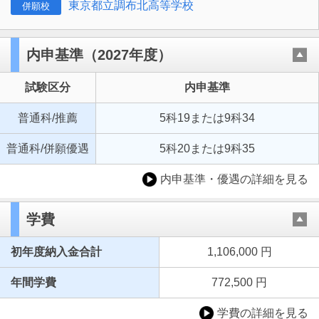
東京都立調布北高等学校
併願校
内申基準（2027年度）
試験区分
内申基準
普通科/推薦
5科19または9科34
普通科/併願優遇
5科20または9科35
内申基準・優遇の詳細を見る
学費
初年度納入金合計
1,106,000 円
年間学費
772,500 円
学費の詳細を見る