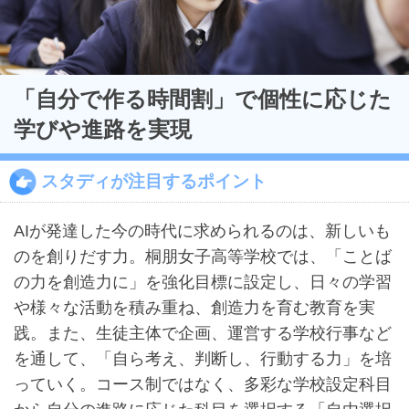
「自分で作る時間割」で個性に応じた
学びや進路を実現
スタディが注目するポイント
最近見た学校
AIが発達した今の時代に求められるのは、新しいも
桐朋女子高等学校
のを創りだす力。桐朋女子高等学校では、「ことば
（普通科）
の力を創造力に」を強化目標に設定し、日々の学習
や様々な活動を積み重ね、創造力を育む教育を実
ブックマークした学校
践。また、生徒主体で企画、運営する学校行事など
ブックマークした学校はありません
を通して、「自ら考え、判断し、行動する力」を培
っていく。コース制ではなく、多彩な学校設定科目