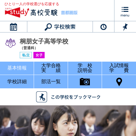
ひとり一人の学校選びを応援する
カレンダー
桐朋女子高等学校
（普通科）
大学合格
学 校
入試情報
基本情報
実 績
説明会
学 費
学校詳細
部活一覧