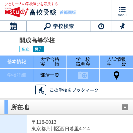
ひとり一人の学校選びを応援する
カレンダー
開成高等学校
大学合格
学 校
入試情報
基本情報
実 績
説明会
学 費
学校詳細
部活一覧
所在地
〒116-0013
東京都荒川区西日暮里4-2-4