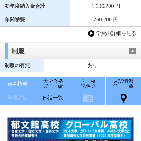
初年度納入金合計
1,200,200 円
年間学費
760,200 円
学費の詳細を見る
制服
制服の有無
あり
大学合格
学 校
入試情報
基本情報
実 績
説明会
学 費
学校詳細
部活一覧