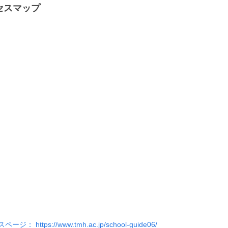
セスマップ
https://www.tmh.ac.jp/school-guide06/