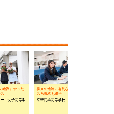
の進路に合った
将来の進路に有利なビジネ
ース
ス系資格を取得
ワール女子高等学
京華商業高等学校