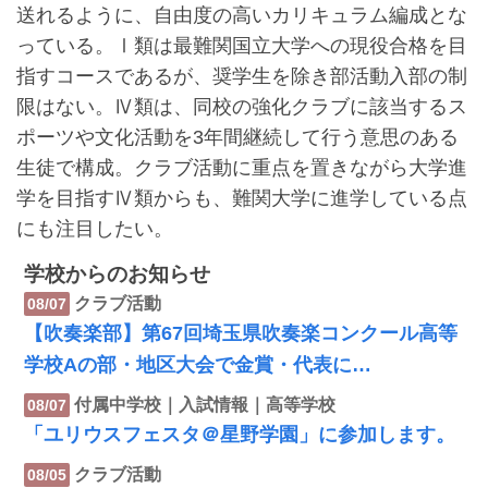
送れるように、自由度の高いカリキュラム編成とな
っている。Ⅰ類は最難関国立大学への現役合格を目
指すコースであるが、奨学生を除き部活動入部の制
限はない。Ⅳ類は、同校の強化クラブに該当するス
ポーツや文化活動を3年間継続して行う意思のある
生徒で構成。クラブ活動に重点を置きながら大学進
学を目指すⅣ類からも、難関大学に進学している点
にも注目したい。
学校からのお知らせ
クラブ活動
08/07
【吹奏楽部】第67回埼玉県吹奏楽コンクール高等
学校Aの部・地区大会で金賞・代表に…
付属中学校｜入試情報｜高等学校
08/07
「ユリウスフェスタ＠星野学園」に参加します。
クラブ活動
08/05