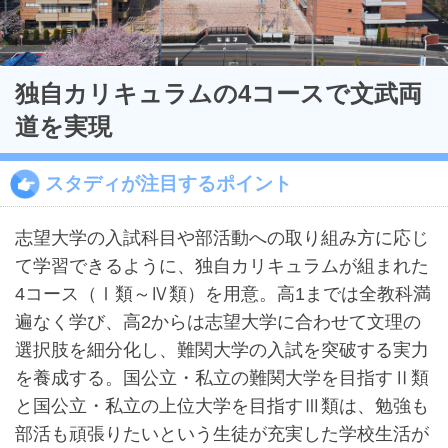
独自カリキュラムの4コースで文武両
道を実現
スタディが注目するポイント
最近見た学校
志望大学の入試科目や部活動への取り組み方に応じ
て学習できるように、独自カリキュラムが組まれた
狭山ヶ丘高等学校
4コース（Ⅰ類～Ⅳ類）を用意。高1までは全教科満
遍なく学び、高2からは志望大学に合わせて文理の
ブックマークした学校
選択肢を細分化し、難関大学の入試を突破する実力
ブックマークした学校はありません
を養成する。国公立・私立の難関大学を目指すⅡ類
と国公立・私立の上位大学を目指すⅢ類は、勉強も
部活も頑張りたいという生徒が充実した学校生活が