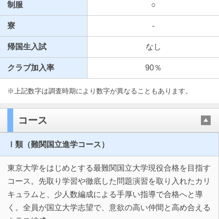
制服
○
寮
-
帰国生入試
なし
クラブ加入率
90％
※上記数字は調査時期により数字が異なることもあります。
コース
Ⅰ類（難関国立進学コース）
東京大学をはじめとする最難関国立大学現役合格を目指す
コース。先取り学習や徹底した問題演習を取り入れたカリ
キュラムと、少人数編成による手厚い指導で合格へと導
く。全員が国立大学志望で、意欲の高い仲間と高め合える