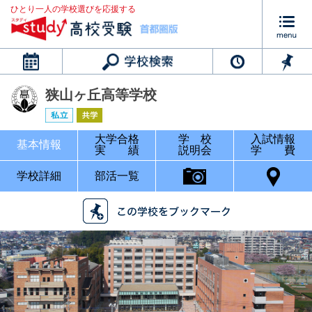
ひとり一人の学校選びを応援する
カレンダー
狭山ヶ丘高等学校
大学合格
学 校
入試情報
基本情報
実 績
説明会
学 費
学校詳細
部活一覧