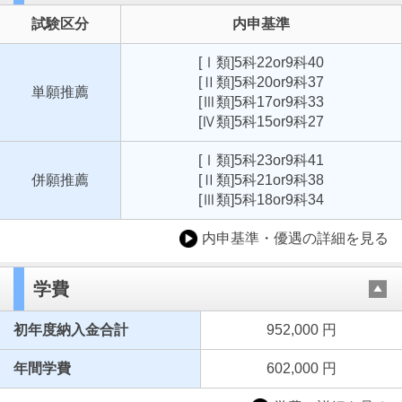
試験区分
内申基準
[Ⅰ類]5科22or9科40
[Ⅱ類]5科20or9科37
単願推薦
[Ⅲ類]5科17or9科33
[Ⅳ類]5科15or9科27
[Ⅰ類]5科23or9科41
併願推薦
[Ⅱ類]5科21or9科38
[Ⅲ類]5科18or9科34
内申基準・優遇の詳細を見る
学費
初年度納入金合計
952,000 円
年間学費
602,000 円