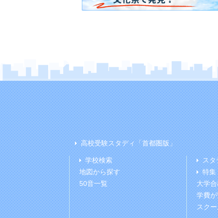
高校受験スタディ「首都圏版」
学校検索
スタ
地図から探す
特集
50音一覧
大学合
学費が
スクー