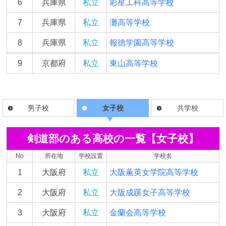
6
兵庫県
私立
彩星工科高等学校
7
兵庫県
私立
灘高等学校
8
兵庫県
私立
報徳学園高等学校
9
京都府
私立
東山高等学校
男子校
女子校
共学校
剣道部のある高校の一覧【女子校】
No
所在地
学校設置
学校名
1
大阪府
私立
大阪薫英女学院高等学校
2
大阪府
私立
大阪成蹊女子高等学校
3
大阪府
私立
金蘭会高等学校