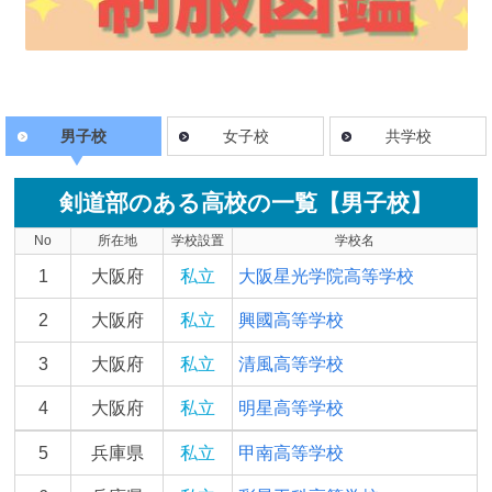
男子校
女子校
共学校
剣道部のある高校の一覧【男子校】
No
所在地
学校設置
学校名
1
大阪府
私立
大阪星光学院高等学校
2
大阪府
私立
興國高等学校
3
大阪府
私立
清風高等学校
4
大阪府
私立
明星高等学校
5
兵庫県
私立
甲南高等学校