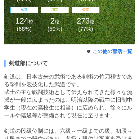
私立
国立
公立
124
2
273
校
校
校
(68%)
(50%)
(77%)
この他の部活一覧
剣道部について
最近見た学校
剣道は、日本古来の武術である剣術の竹刀稽古であ
学校閲覧履歴はありません
る撃剣を競技化した武道です。
武士の主な戦闘技術として伝えられてきた様々な流
派が一般に広まったのは、明治以降の戦中に旧制中
ブックマークした学校
学生（現在の高校生に相当）に広められ、徐々にル
ールや階級等が整備されて現在に至ります。
ブックマークした学校はありません
剣道の段級位制には、六級～一級までの級、初段～
八段までの段位があり、各級・段位は審査を受ける