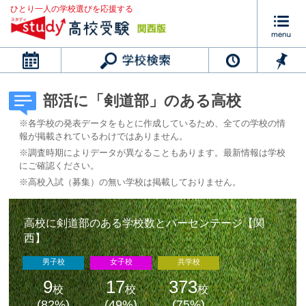
ひとり一人の学校選びを応援する
カレンダー
部活に「剣道部」のある高校
※各学校の発表データをもとに作成しているため、全ての学校の情
報が掲載されているわけではありません。
※調査時期によりデータが異なることもあります。最新情報は学校
にご確認ください。
※高校入試（募集）の無い学校は掲載しておりません。
高校に剣道部のある学校数とパーセンテージ【関
西】
男子校
女子校
共学校
9
17
373
校
校
校
(82%)
(49%)
(75%)