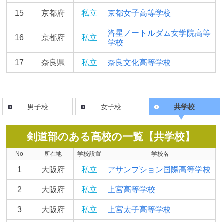
15
京都府
私立
京都女子高等学校
洛星ノートルダム女学院高等
16
京都府
私立
学校
17
奈良県
私立
奈良文化高等学校
男子校
女子校
共学校
剣道部のある高校の一覧【共学校】
No
所在地
学校設置
学校名
1
大阪府
私立
アサンプション国際高等学校
2
大阪府
私立
上宮高等学校
3
大阪府
私立
上宮太子高等学校