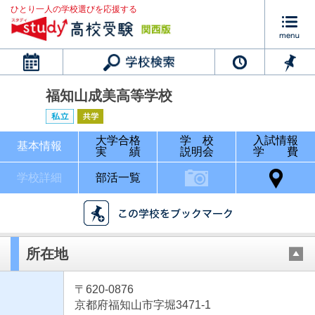
ひとり一人の学校選びを応援する
カレンダー
福知山成美高等学校
大学合格
学 校
入試情報
基本情報
実 績
説明会
学 費
学校詳細
部活一覧
所在地
〒620-0876
京都府福知山市字堀3471-1