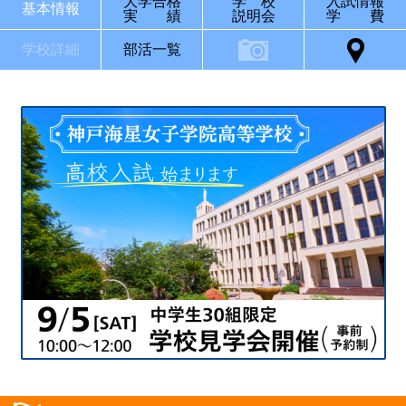
大学合格
学 校
入試情報
基本情報
実 績
説明会
学 費
学校詳細
部活一覧