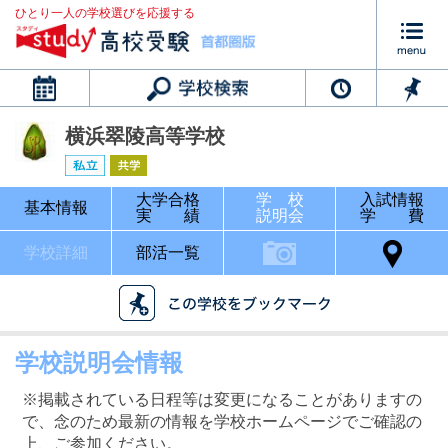
ひとり一人の学校選びを応援する
カレンダー
横浜翠陵高等学校
大学合格
学 校
入試情報
基本情報
実 績
説明会
学 費
学校詳細
部活一覧
学校説明会情報
※掲載されている日程等は変更になることがありますの
で、念のため最新の情報を学校ホームページでご確認の
上、ご参加ください。