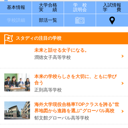
大学合格
学 校
入試情報
基本情報
実 績
説明会
学 費
学校詳細
部活一覧
スタディの注目の学校
未来と話せる女子になる。
潤徳女子高等学校
本来の学校らしさを大切に、ともに学び
合う
正則高等学校
海外大学現役合格率TOPクラスを誇る"世
界地図から進路を選ぶ"グローバル高校
郁文館グローバル高等学校