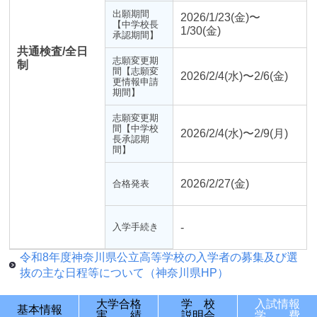
出願期間
2026/1/23(金)〜
【中学校長
1/30(金)
承認期間】
共通検査/全日
志願変更期
制
間【志願変
2026/2/4(水)〜2/6(金)
更情報申請
期間】
志願変更期
間【中学校
2026/2/4(水)〜2/9(月)
長承認期
間】
2026/2/27(金)
合格発表
入学手続き
-
令和8年度神奈川県公立高等学校の入学者の募集及び選
抜の主な日程等について（神奈川県HP）
大学合格
学 校
入試情報
基本情報
実 績
説明会
学 費