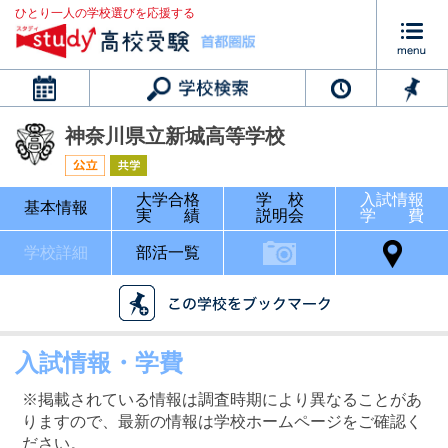
ひとり一人の学校選びを応援する
カレンダー
神奈川県立新城高等学校
大学合格
学 校
入試情報
基本情報
実 績
説明会
学 費
学校詳細
部活一覧
入試情報・学費
※掲載されている情報は調査時期により異なることがあ
りますので、最新の情報は学校ホームページをご確認く
ださい。