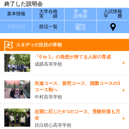
終了した説明会
大学合格
学 校
入試情報
基本情報
実 績
説明会
学 費
学校詳細
部活一覧
スタディの注目の学校
「0 to 1」の発想が持てる人材の育成
成蹊高等学校
先進コース、探究コース、国際コースの3
コース制へ
中村高等学校
志望に応じた4つのコース、受験対策も万
全
目白研心高等学校