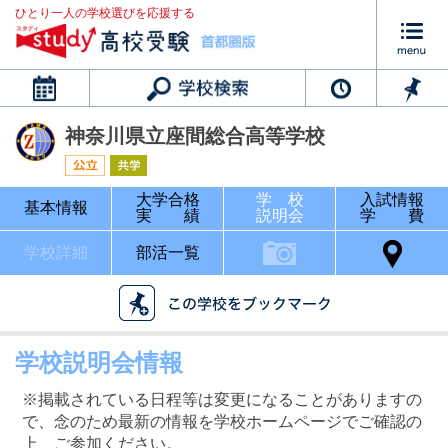
ひとり一人の学校選びを応援する
カレンダー
神奈川県立座間総合高等学校
大学合格
学 校
入試情報
基本情報
実 績
説明会
学 費
学校詳細
部活一覧
学校説明会情報
※掲載されている日程等は変更になることがありますの
で、念のため最新の情報を学校ホームページでご確認の
上、ご参加ください。