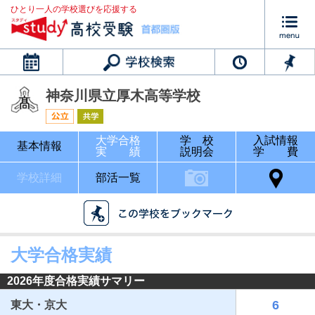
ひとり一人の学校選びを応援する
カレンダー
神奈川県立厚木高等学校
大学合格
学 校
入試情報
基本情報
実 績
説明会
学 費
学校詳細
部活一覧
大学合格実績
2026年度合格実績サマリー
6
東大・京大