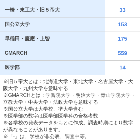
33
一橋・東工大・旧５帝大
153
国公立大学
175
早稲田・慶應・上智
559
GMARCH
14
医学部
最近見た学校
※旧５帝大とは：北海道大学・東北大学・名古屋大学・大
神奈川県立厚木高等学校
阪大学・九州大学を意味する
※GMARCHとは：学習院大学・明治大学・青山学院大学・
ブックマークした学校
立教大学・中央大学・法政大学を意味する
※国公立大学は大学校、準大学含む
ブックマークした学校はありません
※医学部の数字は医学部医学科の合格者数
※各学校の発表データをもとに作成。調査時期により数字
が異なることがあります。
※「-」は、学校が非公表、調査中等。