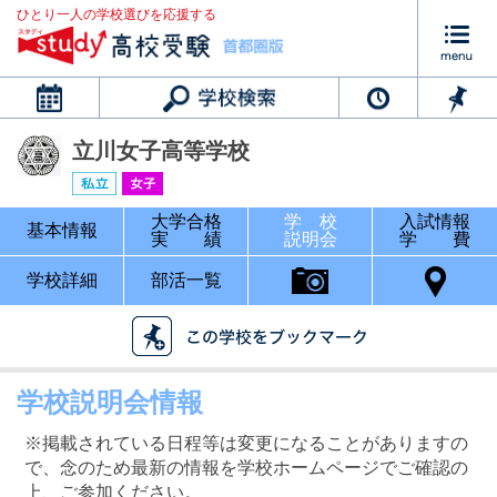
ひとり一人の学校選びを応援する
カレンダー
立川女子高等学校
大学合格
学 校
入試情報
基本情報
実 績
説明会
学 費
学校詳細
部活一覧
学校説明会情報
※掲載されている日程等は変更になることがありますの
で、念のため最新の情報を学校ホームページでご確認の
上、ご参加ください。