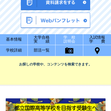
大学合格
学 校
入試情報
基本情報
実 績
説明会
学 費
学校詳細
部活一覧
お探しの学校や、コンテンツを検索できます。