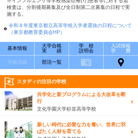
※インフルエンザ等学校感染症罹(り)患者等に対する追
検査は、分割後期募集及び全日制第二次募集の日程で実
施する。
令和８年度東京都立高等学校入学者選抜の日程について
（東京都教育委員会HP）
大学合格
学 校
入試情報
基本情報
実 績
説明会
学 費
学校詳細
部活一覧
スタディの注目の学校
共学化と新プログラムによる大改革を断
行
文化学園大学杉並高等学校
新しい時代に必要な力を養い、世界に羽
ばたく人材を育てる