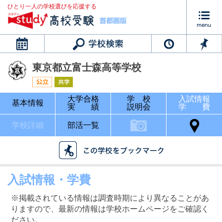
ひとり一人の学校選びを応援する
カレンダー
東京都立富士森高等学校
大学合格
学 校
入試情報
基本情報
実 績
説明会
学 費
学校詳細
部活一覧
入試情報・学費
※掲載されている情報は調査時期により異なることがあ
りますので、最新の情報は学校ホームページをご確認く
ださい。