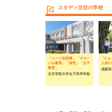
スタディ注目の学校
「コース別指導」「グロー
「0 t
バル教育」「探究」「女子
人材の
教育」
成蹊高
文京学院大学女子高等学校