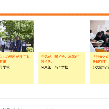
o 1」の発想が持てる
元気が、関イチ。本気が、
「社会と
育成
関イチ。
を目指す
等学校
関東第一高等学校
郁文館高