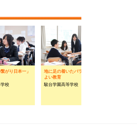
の繋がり日本一」
地に足の着いたバランスの
よい教育
等学校
駿台学園高等学校