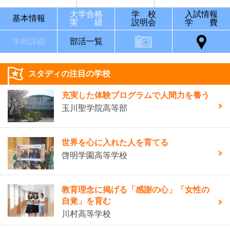
大学合格
学 校
入試情報
基本情報
実 績
説明会
学 費
学校詳細
部活一覧
スタディの注目の学校
充実した体験プログラムで人間力を養う
玉川聖学院高等部
世界を心に入れた人を育てる
啓明学園高等学校
教育理念に掲げる「感謝の心」「女性の
自覚」を育む
川村高等学校