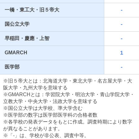
-
一橋・東工大・旧５帝大
-
国公立大学
-
早稲田・慶應・上智
1
GMARCH
-
医学部
最近見た学校
※旧５帝大とは：北海道大学・東北大学・名古屋大学・大
東京都立羽村高等学校
阪大学・九州大学を意味する
※GMARCHとは：学習院大学・明治大学・青山学院大学・
ブックマークした学校
立教大学・中央大学・法政大学を意味する
※国公立大学は大学校、準大学含む
ブックマークした学校はありません
※医学部の数字は医学部医学科の合格者数
※各学校の発表データをもとに作成。調査時期により数字
が異なることがあります。
※「-」は、学校が非公表、調査中等。