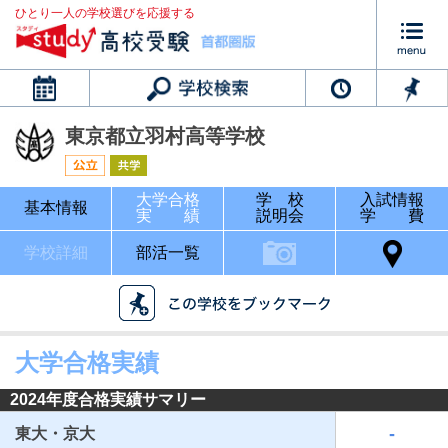
ひとり一人の学校選びを応援する
カレンダー
東京都立羽村高等学校
大学合格
学 校
入試情報
基本情報
実 績
説明会
学 費
学校詳細
部活一覧
大学合格実績
2024年度合格実績サマリー
-
東大・京大