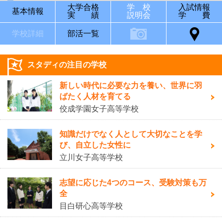
大学合格
学 校
入試情報
基本情報
実 績
説明会
学 費
学校詳細
部活一覧
スタディの注目の学校
新しい時代に必要な力を養い、世界に羽
ばたく人材を育てる
佼成学園女子高等学校
知識だけでなく人として大切なことを学
び、自立した女性に
立川女子高等学校
志望に応じた4つのコース、受験対策も万
全
目白研心高等学校