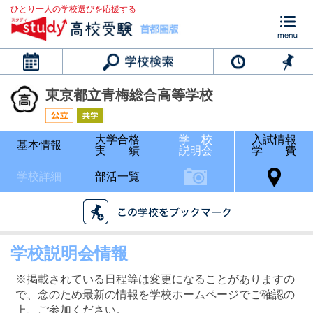
ひとり一人の学校選びを応援する
カレンダー
東京都立青梅総合高等学校
大学合格
学 校
入試情報
基本情報
実 績
説明会
学 費
学校詳細
部活一覧
学校説明会情報
※掲載されている日程等は変更になることがありますの
で、念のため最新の情報を学校ホームページでご確認の
上、ご参加ください。