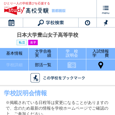
ひとり一人の学校選びを応援する
カレンダー
日本大学豊山女子高等学校
大学合格
学 校
入試情報
基本情報
実 績
説明会
学 費
学校詳細
部活一覧
学校説明会情報
※掲載されている日程等は変更になることがありますの
で、念のため最新の情報を学校ホームページでご確認の
上、ご参加ください。