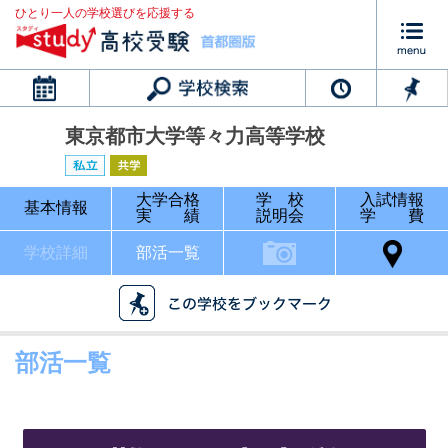
ひとり一人の学校選びを応援する
カレンダー
東京都市大学等々力高等学校
大学合格
学 校
入試情報
基本情報
実 績
説明会
学 費
学校詳細
部活一覧
部活一覧