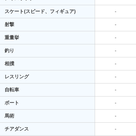
スケート(スピード、フィギュア)
-
射撃
-
重量挙
-
釣り
-
相撲
-
レスリング
-
自転車
-
ボート
-
馬術
-
チアダンス
-