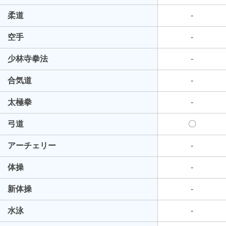
柔道
-
空手
-
少林寺拳法
-
合気道
-
太極拳
-
弓道
〇
アーチェリー
-
体操
-
新体操
-
水泳
-