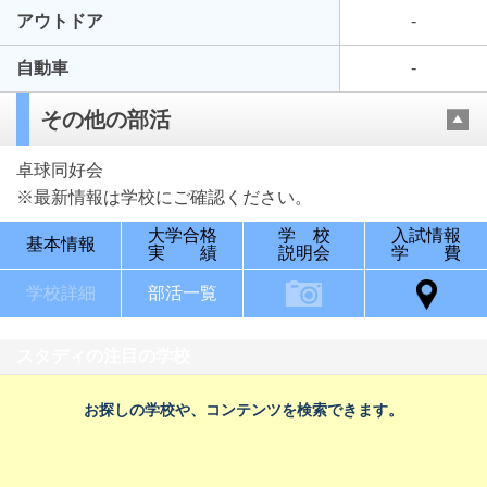
アウトドア
-
自動車
-
その他の部活
卓球同好会
※最新情報は学校にご確認ください。
大学合格
学 校
入試情報
基本情報
実 績
説明会
学 費
学校詳細
部活一覧
スタディの注目の学校
お探しの学校や、コンテンツを検索できます。