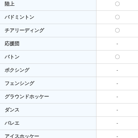
陸上
〇
バドミントン
〇
チアリーディング
〇
応援団
-
バトン
〇
ボクシング
-
フェンシング
-
グラウンドホッケー
-
ダンス
-
バレエ
-
アイスホッケー
-