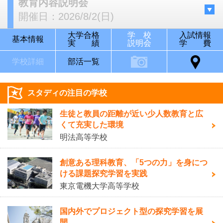
教育内容説明会
開催日：
2026/8/2(日)
大学合格
学 校
入試情報
基本情報
実 績
説明会
学 費
学校詳細
部活一覧
スタディの注目の学校
生徒と教員の距離が近い少人数教育と広
くて充実した環境
明法高等学校
創意ある理科教育、「5つの力」を身につ
ける課題探究学習を実践
東京電機大学高等学校
国内外でプロジェクト型の探究学習を展
開