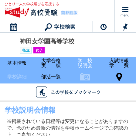
ひとり一人の学校選びを応援する
カレンダー
神田女学園高等学校
大学合格
学 校
入試情報
基本情報
実 績
説明会
学 費
学校詳細
部活一覧
学校説明会情報
※掲載されている日程等は変更になることがありますの
で、念のため最新の情報を学校ホームページでご確認の
上、ご参加ください。