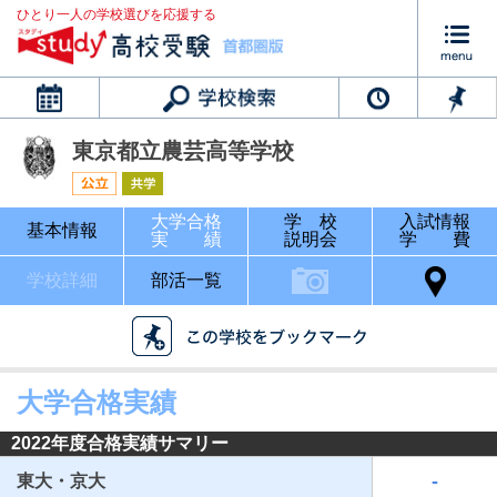
ひとり一人の学校選びを応援する
カレンダー
東京都立農芸高等学校
大学合格
学 校
入試情報
基本情報
実 績
説明会
学 費
学校詳細
部活一覧
大学合格実績
2022年度合格実績サマリー
-
東大・京大