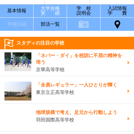
大学合格
学 校
入試情報
基本情報
実 績
説明会
学 費
学校詳細
部活一覧
スタディの注目の学校
「ネバー・ダイ」を校訓に不屈の精神を
培う
京華高等学校
「全員レギュラー」一人ひとりが輝く
東京立正高等学校
地球規模で考え、足元から行動しよう
羽田国際高等学校