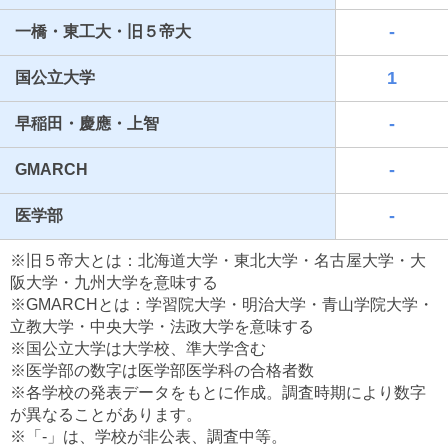
-
一橋・東工大・旧５帝大
1
国公立大学
-
早稲田・慶應・上智
-
GMARCH
-
医学部
最近見た学校
※旧５帝大とは：北海道大学・東北大学・名古屋大学・大
東京都立農芸高等学校
阪大学・九州大学を意味する
※GMARCHとは：学習院大学・明治大学・青山学院大学・
ブックマークした学校
立教大学・中央大学・法政大学を意味する
※国公立大学は大学校、準大学含む
ブックマークした学校はありません
※医学部の数字は医学部医学科の合格者数
※各学校の発表データをもとに作成。調査時期により数字
が異なることがあります。
※「-」は、学校が非公表、調査中等。