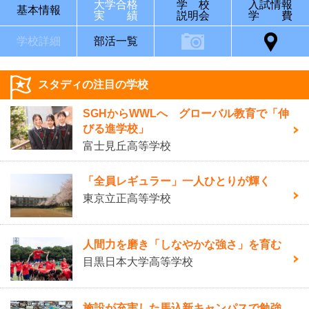
大学合格
学 校
入試情報
基本情報
実 績
説明会
学 費
学校詳細
部活一覧
スタディの注目の学校
SGHからWWLへ グローバル教育で「伸
びる進学校」
富士見丘高等学校
「全員レギュラー」一人ひとりが輝く
東京立正高等学校
人間力を磨き「しなやかな強さ」を育む
目黒日本大学高等学校
施設が充実した馬込新キャンパスで勉強