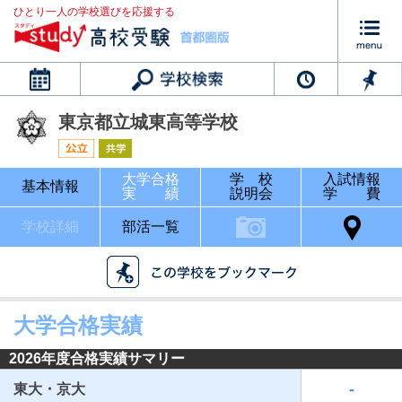
ひとり一人の学校選びを応援する
カレンダー
東京都立城東高等学校
大学合格
学 校
入試情報
基本情報
実 績
説明会
学 費
学校詳細
部活一覧
大学合格実績
2026年度合格実績サマリー
-
東大・京大