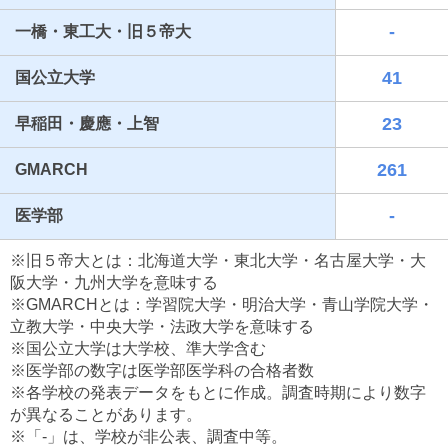
-
一橋・東工大・旧５帝大
41
国公立大学
23
早稲田・慶應・上智
261
GMARCH
-
医学部
最近見た学校
※旧５帝大とは：北海道大学・東北大学・名古屋大学・大
東京都立城東高等学校
阪大学・九州大学を意味する
※GMARCHとは：学習院大学・明治大学・青山学院大学・
ブックマークした学校
立教大学・中央大学・法政大学を意味する
※国公立大学は大学校、準大学含む
ブックマークした学校はありません
※医学部の数字は医学部医学科の合格者数
※各学校の発表データをもとに作成。調査時期により数字
が異なることがあります。
※「-」は、学校が非公表、調査中等。