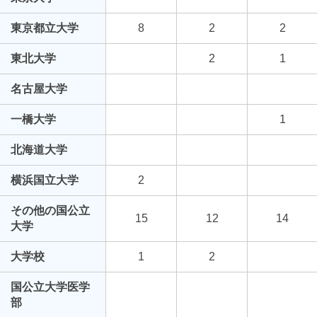
東京都立大学
8
2
2
東北大学
2
1
名古屋大学
一橋大学
1
北海道大学
横浜国立大学
2
その他の国公立
15
12
14
大学
大学校
1
2
国公立大学医学
部