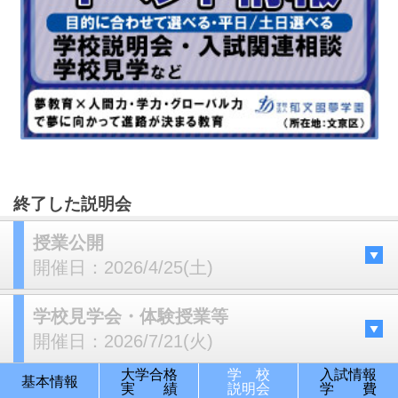
終了した説明会
授業公開
開催日：
2026/4/25(土)
学校見学会・体験授業等
開催日：
2026/7/21(火)
大学合格
学 校
入試情報
基本情報
実 績
説明会
学 費