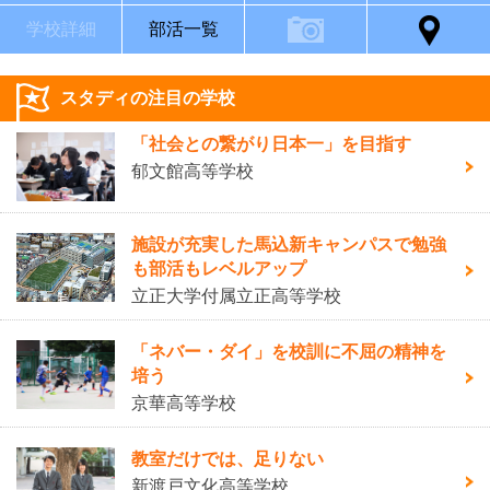
学校詳細
部活一覧
スタディの注目の学校
「社会との繋がり日本一」を目指す
郁文館高等学校
施設が充実した馬込新キャンパスで勉強
も部活もレベルアップ
立正大学付属立正高等学校
「ネバー・ダイ」を校訓に不屈の精神を
培う
京華高等学校
教室だけでは、足りない
新渡戸文化高等学校