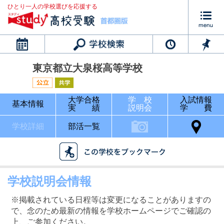
ひとり一人の学校選びを応援する
カレンダー
東京都立大泉桜高等学校
大学合格
学 校
入試情報
基本情報
実 績
説明会
学 費
学校詳細
部活一覧
学校説明会情報
※掲載されている日程等は変更になることがありますの
で、念のため最新の情報を学校ホームページでご確認の
上、ご参加ください。