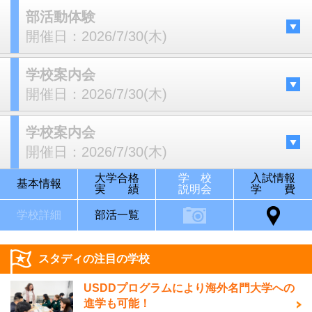
部活動体験
開催日：
2026/7/30(木)
学校案内会
開催日：
2026/7/30(木)
学校案内会
開催日：
2026/7/30(木)
大学合格
学 校
入試情報
基本情報
実 績
説明会
学 費
学校詳細
部活一覧
スタディの注目の学校
USDDプログラムにより海外名門大学への
進学も可能！