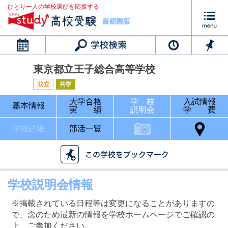
ひとり一人の学校選びを応援する
カレンダー
東京都立王子総合高等学校
大学合格
学 校
入試情報
基本情報
実 績
説明会
学 費
学校詳細
部活一覧
学校説明会情報
※掲載されている日程等は変更になることがありますの
で、念のため最新の情報を学校ホームページでご確認の
上、ご参加ください。