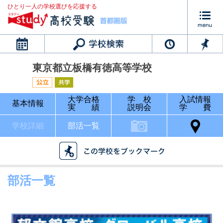
ひとり一人の学校選びを応援する
カレンダー
東京都立板橋有徳高等学校
大学合格
学 校
入試情報
基本情報
実 績
説明会
学 費
学校詳細
部活一覧
部活一覧