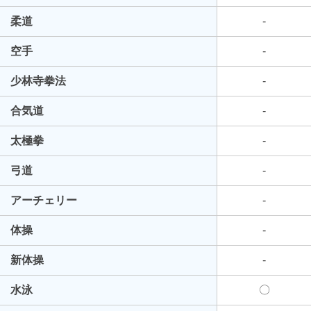
柔道
-
空手
-
少林寺拳法
-
合気道
-
太極拳
-
弓道
-
アーチェリー
-
体操
-
新体操
-
水泳
〇