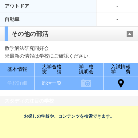
アウトドア
-
自動車
-
その他の部活
数学解法研究同好会
※最新の情報は学校にご確認ください。
大学合格
学 校
入試情報
基本情報
実 績
説明会
学 費
学校詳細
部活一覧
スタディの注目の学校
お探しの学校や、コンテンツを検索できます。