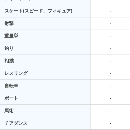
スケート(スピード、フィギュア)
-
射撃
-
重量挙
-
釣り
-
相撲
-
レスリング
-
自転車
-
ボート
-
馬術
-
チアダンス
-