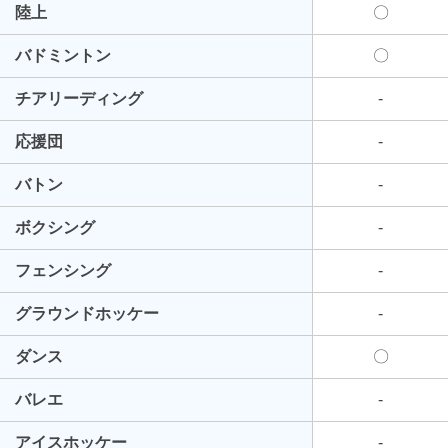
陸上
〇
バドミントン
〇
チアリーディング
-
応援団
-
バトン
-
ボクシング
-
フェンシング
-
グラウンドホッケー
-
ダンス
〇
バレエ
-
アイスホッケー
-