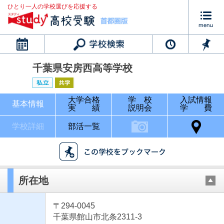
ひとり一人の学校選びを応援する
カレンダー
千葉県安房西高等学校
大学合格
学 校
入試情報
基本情報
実 績
説明会
学 費
学校詳細
部活一覧
所在地
〒294-0045
千葉県館山市北条2311-3