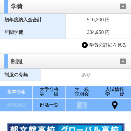
学費
初年度納入金合計
516,300 円
年間学費
334,950 円
学費の詳細を見る
制服
制服の有無
あり
大学合格
学 校
入試情報
基本情報
実 績
説明会
学 費
学校詳細
部活一覧