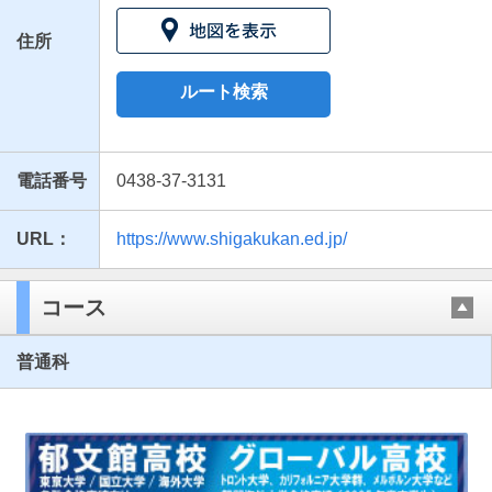
住所
ルート検索
電話番号
0438-37-3131
URL：
https://www.shigakukan.ed.jp/
最近見た学校
志学館高等部
コース
ブックマークした学校
普通科
ブックマークした学校はありません