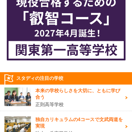
スタディの注目の学校
本来の学校らしさを大切に、ともに学び
合う
正則高等学校
独自カリキュラムの4コースで文武両道を
実現