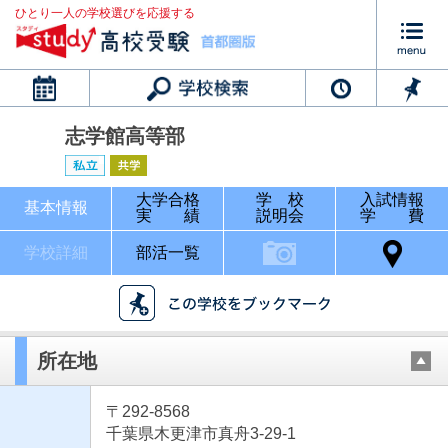
ひとり一人の学校選びを応援する
カレンダー
志学館高等部
大学合格
学 校
入試情報
基本情報
実 績
説明会
学 費
学校詳細
部活一覧
所在地
〒292-8568
千葉県木更津市真舟3-29-1