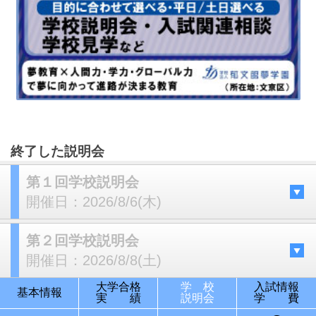
終了した説明会
第１回学校説明会
開催日：
2026/8/6(木)
第２回学校説明会
開催日：
2026/8/8(土)
大学合格
学 校
入試情報
基本情報
実 績
説明会
学 費