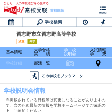
ひとり一人の学校選びを応援する
カレンダー
習志野市立習志野高等学校
大学合格
学 校
入試情報
基本情報
実 績
説明会
学 費
学校詳細
部活一覧
学校説明会情報
※掲載されている日程等は変更になることがありますの
で、念のため最新の情報を学校ホームページでご確認の
上、ご参加ください。