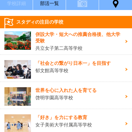
学校詳細
部活一覧
スタディの注目の学校
併設大学・短大への推薦合格後、他大学
受験
共立女子第二高等学校
「社会との繋がり日本一」を目指す
郁文館高等学校
世界を心に入れた人を育てる
啓明学園高等学校
「好き」を力にする教育
女子美術大学付属高等学校