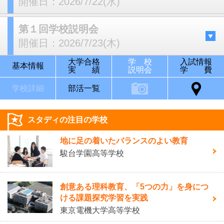
開催日：
2026/7/22(水)
第１回学校説明会
開催日：
2026/7/23(木)
大学合格
学 校
入試情報
基本情報
実 績
説明会
学 費
学校詳細
部活一覧
スタディの注目の学校
地に足の着いたバランスのよい教育
駿台学園高等学校
創意ある理科教育、「5つの力」を身につ
ける課題探究学習を実践
東京電機大学高等学校