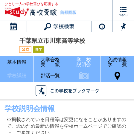
ひとり一人の学校選びを応援する
カレンダー
千葉県立市川東高等学校
大学合格
学 校
入試情報
基本情報
実 績
説明会
学 費
学校詳細
部活一覧
学校説明会情報
※掲載されている日程等は変更になることがありますの
で、念のため最新の情報を学校ホームページでご確認の
上、ご参加ください。