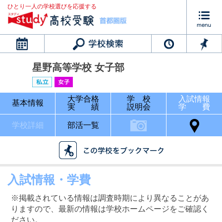
ひとり一人の学校選びを応援する
カレンダー
星野高等学校 女子部
大学合格
学 校
入試情報
基本情報
実 績
説明会
学 費
学校詳細
部活一覧
入試情報・学費
※掲載されている情報は調査時期により異なることがあ
りますので、最新の情報は学校ホームページをご確認く
ださい。