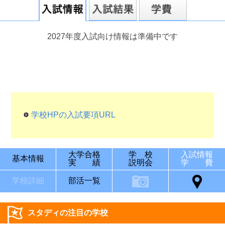
2027年度入試向け情報は準備中です
学校HPの入試要項URL
大学合格
学 校
入試情報
基本情報
実 績
説明会
学 費
学校詳細
部活一覧
スタディの注目の学校