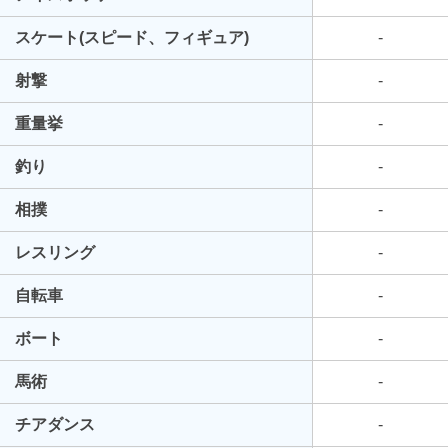
スケート(スピード、フィギュア)
-
射撃
-
重量挙
-
釣り
-
相撲
-
レスリング
-
自転車
-
ボート
-
馬術
-
チアダンス
-