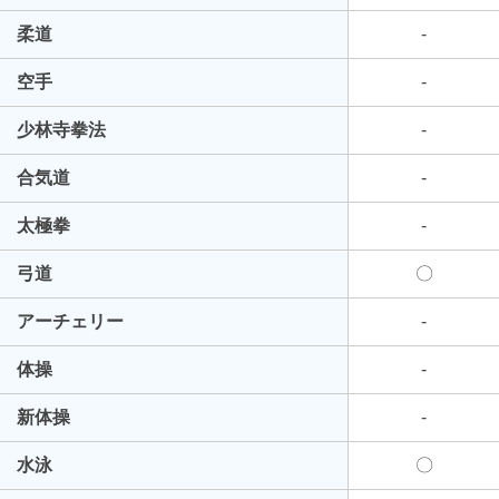
柔道
-
空手
-
少林寺拳法
-
合気道
-
太極拳
-
弓道
〇
アーチェリー
-
体操
-
新体操
-
水泳
〇