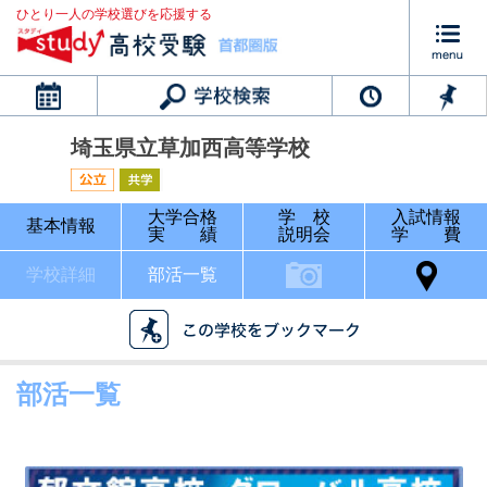
ひとり一人の学校選びを応援する
カレンダー
埼玉県立草加西高等学校
大学合格
学 校
入試情報
基本情報
実 績
説明会
学 費
学校詳細
部活一覧
部活一覧