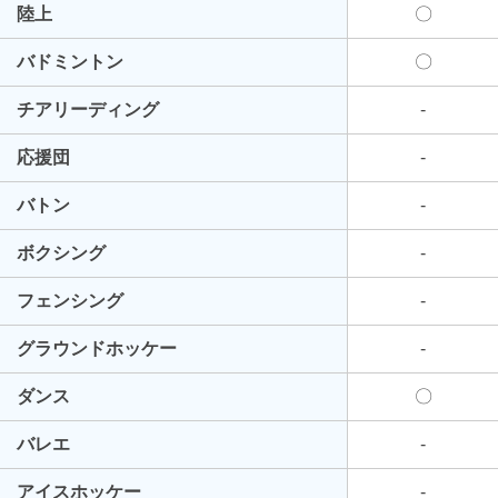
陸上
〇
バドミントン
〇
チアリーディング
-
応援団
-
バトン
-
ボクシング
-
フェンシング
-
グラウンドホッケー
-
ダンス
〇
バレエ
-
アイスホッケー
-