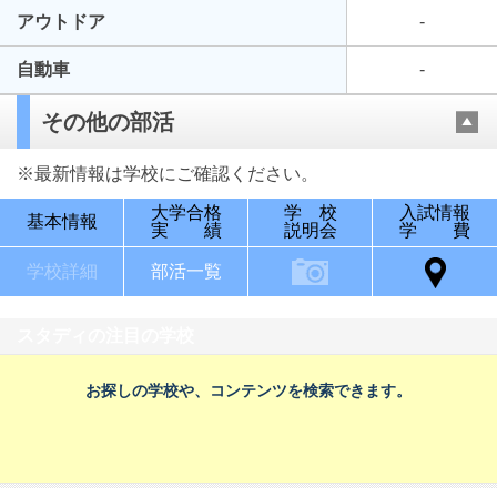
アウトドア
-
自動車
-
その他の部活
※最新情報は学校にご確認ください。
大学合格
学 校
入試情報
基本情報
実 績
説明会
学 費
学校詳細
部活一覧
スタディの注目の学校
お探しの学校や、コンテンツを検索できます。