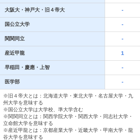
-
大阪大・神戸大・旧４帝大
-
国公立大学
-
関関同立
1
産近甲龍
-
早稲田・慶應・上智
最近見た学校
-
医学部
明浄学院高等学校
※旧４帝大とは：北海道大学・東北大学・名古屋大学・九
ブックマークした学校
州大学を意味する
※国公立大学は大学校、準大学含む
ブックマークした学校はありません
※関関同立とは：関西学院大学・関西大学・同志社大学・
立命館大学を意味する
※産近甲龍とは：京都産業大学・近畿大学・甲南大学・龍
谷大学を意味する