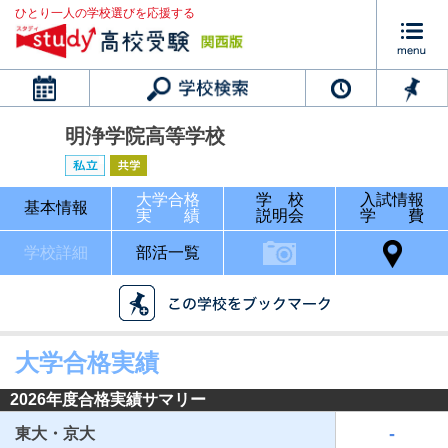
ひとり一人の学校選びを応援する
カレンダー
明浄学院高等学校
大学合格
学 校
入試情報
基本情報
実 績
説明会
学 費
学校詳細
部活一覧
大学合格実績
2026年度合格実績サマリー
-
東大・京大