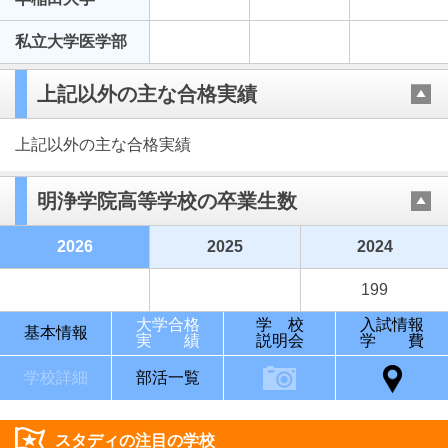
私立大学医学部
上記以外の主な合格実績
上記以外の主な合格実績
明浄学院高等学校の卒業生数
2026
2025
2024
199
大学合格
学 校
入試情報
基本情報
実 績
説明会
学 費
学校詳細
部活一覧
スタディの注目の学校