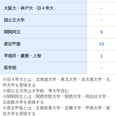
-
大阪大・神戸大・旧４帝大
-
国公立大学
9
関関同立
15
産近甲龍
1
早稲田・慶應・上智
最近見た学校
-
医学部
ヴェリタス城星学園高等学校
※旧４帝大とは：北海道大学・東北大学・名古屋大学・九
ブックマークした学校
州大学を意味する
※国公立大学は大学校、準大学含む
ブックマークした学校はありません
※関関同立とは：関西学院大学・関西大学・同志社大学・
立命館大学を意味する
※産近甲龍とは：京都産業大学・近畿大学・甲南大学・龍
谷大学を意味する