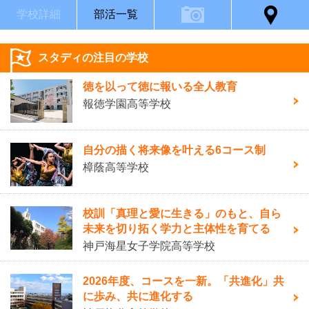
学校詳細
部活一覧
スタディの注目の学校
徳を以って徳に報いる全人教育
報徳学園高等学校
自分の描く将来像を叶える6コース制
樟蔭高等学校
校訓「真理と愛に生きる」のもと、自ら
未来を切り拓く学力と主体性を育てる
神戸海星女子学院高等学校
2026年度、コースを一新。「共進化」共
に歩み、共に進化する