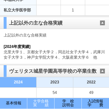
私立大学医学部
1
上記以外の主な合格実績
上記以外の主な合格実績
[2024年度実績]
北里大学１、京都女子大学２．同志社女子大学４，武庫川
女子大学３，神戸女学院大学４、大阪産業大学６ 他
ヴェリタス城星学園高等学校の卒業生数
2024
2023
2022
54
49
大学合格
学 校
入試情報
基本情報
実 績
説明会
学 費