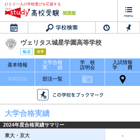
ひとり一人の学校選びを応援する
カレンダー
ヴェリタス城星学園高等学校
大学合格
学 校
入試情報
基本情報
実 績
説明会
学 費
学校詳細
部活一覧
大学合格実績
2024年度合格実績サマリー
-
東大・京大