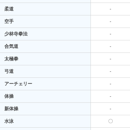
柔道
-
空手
-
少林寺拳法
-
合気道
-
太極拳
-
弓道
-
アーチェリー
-
体操
-
新体操
-
水泳
〇