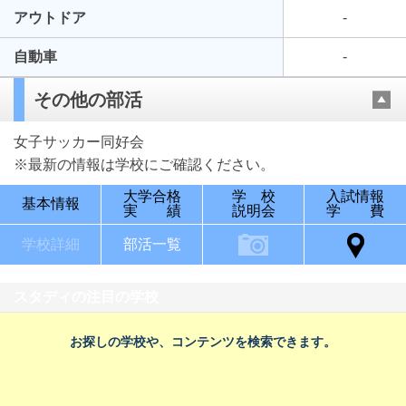
アウトドア
-
自動車
-
その他の部活
女子サッカー同好会
※最新の情報は学校にご確認ください。
大学合格
学 校
入試情報
基本情報
実 績
説明会
学 費
学校詳細
部活一覧
スタディの注目の学校
お探しの学校や、コンテンツを検索できます。