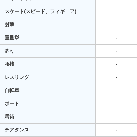
スケート(スピード、フィギュア)
-
射撃
-
重量挙
-
釣り
-
相撲
-
レスリング
-
自転車
-
ボート
-
馬術
-
チアダンス
-