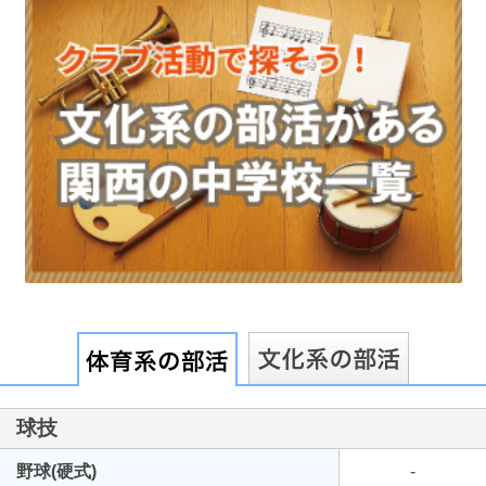
最近見た学校
大阪府立芥川高等学校
ブックマークした学校
ブックマークした学校はありません
球技
野球(硬式)
-