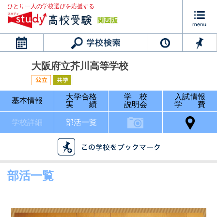
ひとり一人の学校選びを応援する
カレンダー
大阪府立芥川高等学校
大学合格
学 校
入試情報
基本情報
実 績
説明会
学 費
学校詳細
部活一覧
部活一覧