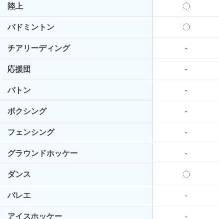
陸上
〇
バドミントン
〇
チアリーディング
-
応援団
-
バトン
-
ボクシング
-
フェンシング
-
グラウンドホッケー
-
ダンス
〇
バレエ
-
アイスホッケー
-