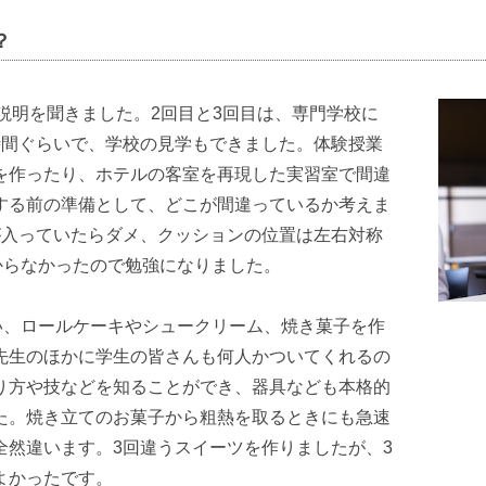
？
説明を聞きました。2回目と3回目は、専門学校に
時間ぐらいで、学校の見学もできました。体験授業
を作ったり、ホテルの客室を再現した実習室で間違
する前の準備として、どこが間違っているか考えま
が入っていたらダメ、クッションの位置は左右対称
からなかったので勉強になりました。
い、ロールケーキやシュークリーム、焼き菓子を作
先生のほかに学生の皆さんも何人かついてくれるの
り方や技などを知ることができ、器具なども本格的
た。焼き立てのお菓子から粗熱を取るときにも急速
全然違います。3回違うスイーツを作りましたが、3
よかったです。