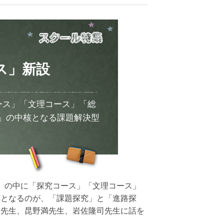
ス」新設
ース」「文理コース」「総
」の中核となる課題解決型
科」の中に「探究コース」「文理コース」
要となるのが、「課題探究」と「進路探
介先生、昆野満先生、岩佐隆司先生に話を