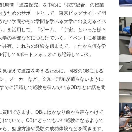
週1時間「進路探究」を中心に「探究総合」の授業
合うためのサポートとして、東京ビッグサイトで開
めたい学問やその学問を学べる大学に出会えるイベ
ム」を活用して、「ゲーム」「宇宙」といった様々
大学の学部などにつなげていく。イベントに参加後
と共有。これらの経験を踏まえて、これから何を学
並行してeポートフォリオにも記録していく。
を見据えて進路を考えるために、同校のOBによる
コン、メーカーなど、文系・理系が偏らないように
すでに活躍して経験を積んでいるOBなどに話を聞
に質問できます。OBにはかなり前から声をかけて
くれていて、OBにとってもいい経験になるようで
Bから、勉強方法や受験の成功体験などを聞きます。