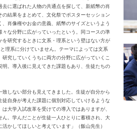
過去に選ばれた人物の共通点を探して、新紙幣の肖
その結果をまとめて、文化祭でポスターセッション
く、肖像権やお金の意義、紙幣のサイズというよう
様々な分野に広がっていったという。同コースの準
かを研究するときに文系・理系という壁はない方が
系と理系に分けていません。テーマによっては文系
、研究していくうちに両方の分野に広がっていくこ
説明。導入後に見えてきた課題もあり、生徒たちの
一致しない部分も見えてきました。生徒が自分から
生徒自身が考えた課題に個別対応していけるような
』は大学入試改革を受けての導入ではありますが、
せん。学んだことが生徒一人ひとりに蓄積され、大
に活かしてほしいと考えています」（飯山先生）