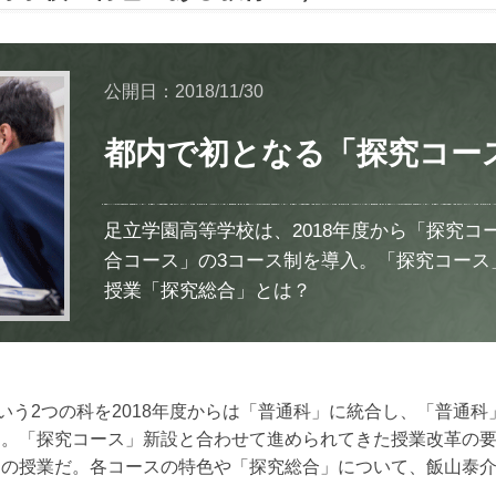
公開日：2018/11/30
都内で初となる「探究コー
足立学園高等学校は、2018年度から「探究コ
合コース」の3コース制を導入。「探究コース
授業「探究総合」とは？
という2つの科を2018年度からは「普通科」に統合し、「普通
た。「探究コース」新設と合わせて進められてきた授業改革の
」の授業だ。各コースの特色や「探究総合」について、飯山泰