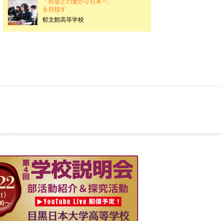
「社会との繋がり日本一」
を目指す
郁文館高等学校