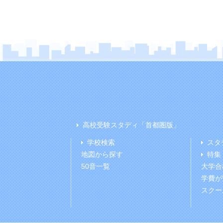
高校受験スタディ「首都圏版」
学校検索
スタ
地図から探す
特集
50音一覧
大学合
学費が
スクー