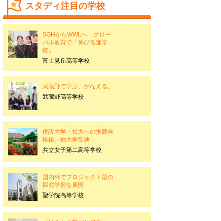
スタディ注目の学校
SGHからWWLへ グロー
バル教育で「伸びる進学
校」
富士見丘高等学校
武蔵野で学ぶ、かなえる。
武蔵野高等学校
併設大学・短大への推薦合
格後、他大学受験
共立女子第二高等学校
国内外でプロジェクト型の
探究学習を展開
聖学院高等学校